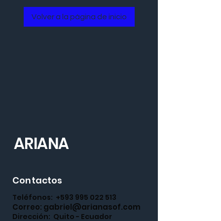
Volver a la página de inicio
ARIANA
Contactos
Teléfonos:
+593 995 022 513
Correo:
gabriel@arianasof.com
Dirección: Quito - Ecuador