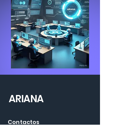
ARIANA
Contactos
Teléfonos:
+593 995 022 513
Correo:
gabriel@arianasof.com